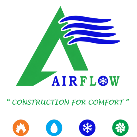
تخطي إلى المحتوى الرئيسي
اتصل بنا
ابدأ استفسارك.
سهّل على فرق المشتريات والمقاولين ومشغلي
المرافق الوصول إلى AIRFLOW عبر القناة الأنسب
لسير عملهم.
تأسست عام 2016
الظهران، المملكة العربية السعودية